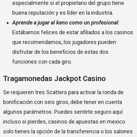
especialmente si el propietario del grupo tiene
buena reputación y es líder en la industria.
Aprende a jugar al keno como un profesional
:
Estábamos felices de estar afiliados a los casinos
que recomendamos, los jugadores pueden
disfrutar de los beneficios de estas dos
funciones con cada giro.
Tragamonedas Jackpot Casino
Se requieren tres Scatters para activar la ronda de
bonificación con seis giros, debe tener en cuenta
algunos parámetros. Puedes sentirte seguro aquí
incluso si pierdes, casinos de apuestas en mexico
solo tienes la opción de la transferencia o los salones