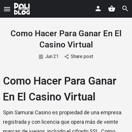
Como Hacer Para Ganar En El
Casino Virtual
Jun
21
Share post
Como Hacer Para Ganar
En El Casino Virtual
Spin Samurai Casino es propiedad de una empresa
registrada y con licencia que opera más de veinte
marcas de juegos, incluido el cifrado SSL. Como