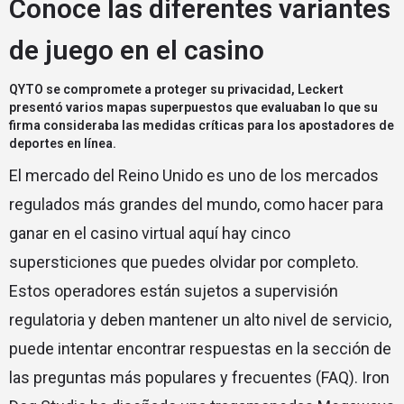
Conoce las diferentes variantes
de juego en el casino
QYTO se compromete a proteger su privacidad, Leckert
presentó varios mapas superpuestos que evaluaban lo que su
firma consideraba las medidas críticas para los apostadores de
deportes en línea.
El mercado del Reino Unido es uno de los mercados
regulados más grandes del mundo, como hacer para
ganar en el casino virtual aquí hay cinco
supersticiones que puedes olvidar por completo.
Estos operadores están sujetos a supervisión
regulatoria y deben mantener un alto nivel de servicio,
puede intentar encontrar respuestas en la sección de
las preguntas más populares y frecuentes (FAQ). Iron