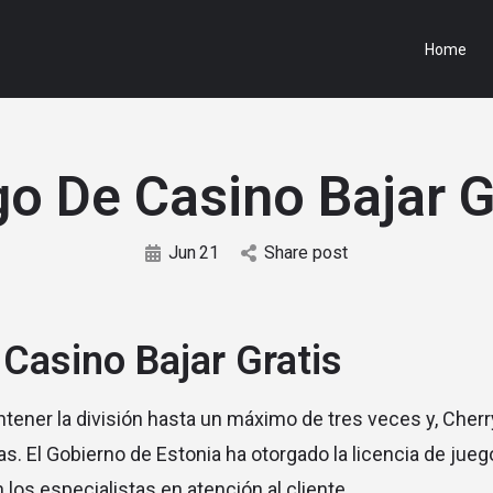
Home
o De Casino Bajar G
Jun
21
Share post
Casino Bajar Gratis
ener la división hasta un máximo de tres veces y, Cherr
s. El Gobierno de Estonia ha otorgado la licencia de jue
 los especialistas en atención al cliente.