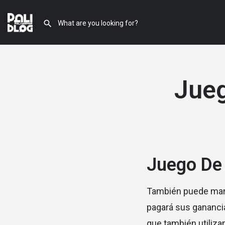
Jueg
Juego De 
También puede mant
pagará sus ganancia
que también utilizan