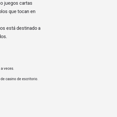
o juegos cartas
olos que tocan en
gos está destinado a
dos.
a veces.
de casino de escritorio.