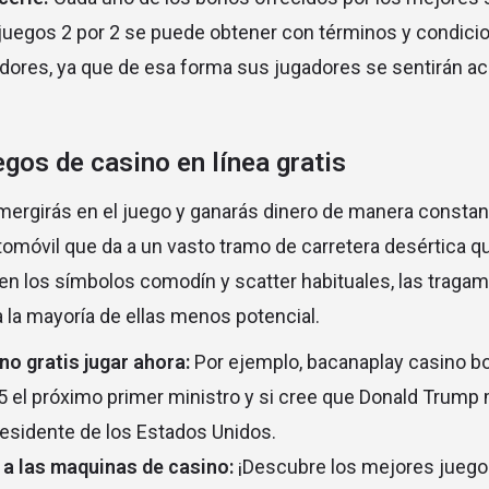
e juegos 2 por 2 se puede obtener con términos y condic
dores, ya que de esa forma sus jugadores se sentirán 
egos de casino en línea gratis
ergirás en el juego y ganarás dinero de manera constan
utomóvil que da a un vasto tramo de carretera desértica 
ten los símbolos comodín y scatter habituales, las trag
a la mayoría de ellas menos potencial.
o gratis jugar ahora:
Por ejemplo, bacanaplay casino bo
25 el próximo primer ministro y si cree que Donald Trump
esidente de los Estados Unidos.
a las maquinas de casino:
¡Descubre los mejores juego