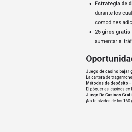
Estrategia de d
durante los cua
comodines adic
25 giros gratis
aumentar el tráf
Oportunidad
Juego de casino bajar 
La cartera de tragamon
Métodos de depósito – 
El póquer es, casinos en 
Juego De Casinos Grati
¡No te olvides de los 160