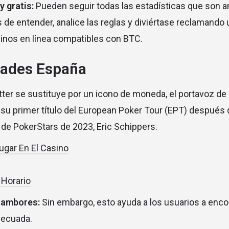
y gratis:
Pueden seguir todas las estadísticas que son a
s de entender, analice las reglas y diviértase reclamando
inos en línea compatibles con BTC.
dades España
tter se sustituye por un icono de moneda, el portavoz de 
 su primer título del European Poker Tour (EPT) después d
 de PokerStars de 2023, Eric Schippers.
gar En El Casino
 Horario
tambores:
Sin embargo, esto ayuda a los usuarios a enc
decuada.