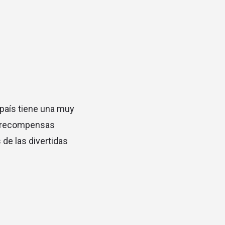
l país tiene una muy
as recompensas
 de las divertidas