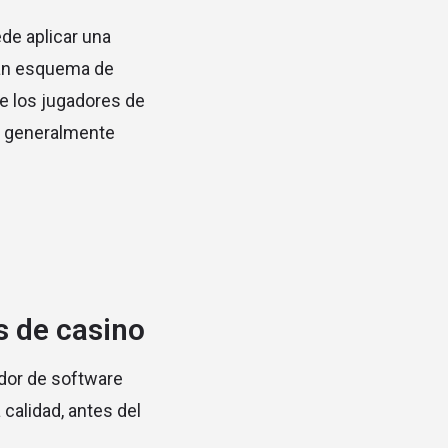
de aplicar una
ran esquema de
e los jugadores de
s, generalmente
s de casino
ador de software
 calidad, antes del