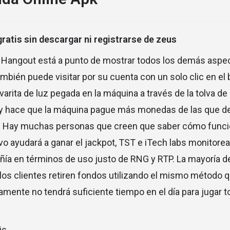
ratis sin descargar ni registrarse de zeus
ts Hangout está a punto de mostrar todos los demás aspe
mbién puede visitar por su cuenta con un solo clic en el b
arita de luz pegada en la máquina a través de la tolva d
 hace que la máquina pague más monedas de las que debe
. Hay muchas personas que creen que saber cómo funci
vo ayudará a ganar el jackpot, TST e iTech labs monitore
ía en términos de uso justo de RNG y RTP. La mayoría d
 los clientes retiren fondos utilizando el mismo método q
tamente no tendrá suficiente tiempo en el día para jugar 
is