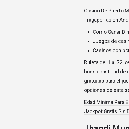
Casino De Puerto M
Tragaperras En And
Como Ganar Din
Juegos de casin
Casinos con bo
Ruleta del 1 al 72 l
buena cantidad de c
gratuitas para el ju
opciones de esta s
Edad Mínima Para En
Jackpot Gratis Sin 
Jhandi Mun