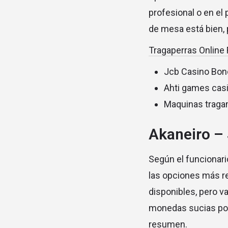
profesional o en el 
de mesa está bien, p
Tragaperras Online 
Jcb Casino Bono
Ahti games cas
Maquinas traga
Akaneiro 
Según el funcionari
las opciones más r
disponibles, pero va
monedas sucias por e
resumen.