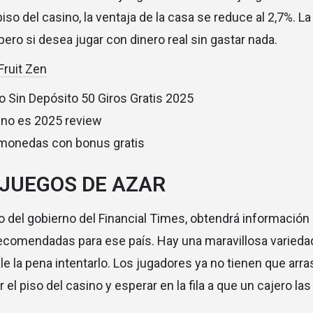
piso del casino, la ventaja de la casa se reduce al 2,7%.
La
ero si desea jugar con dinero real sin gastar nada.
Fruit Zen
 Sin Depósito 50 Giros Gratis 2025
ino es 2025 review
monedas con bonus gratis
– JUEGOS DE AZAR
o del gobierno del Financial Times, obtendrá información
ecomendadas para ese país. Hay una maravillosa varieda
le la pena intentarlo. Los jugadores ya no tienen que arr
l piso del casino y esperar en la fila a que un cajero las