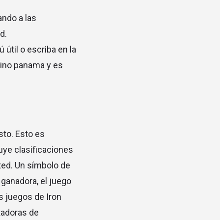
ando a las
d.
útil o escriba en la
sino panama y es
sto. Esto es
uye clasificaciones
ted. Un símbolo de
ganadora, el juego
s juegos de Iron
tadoras de