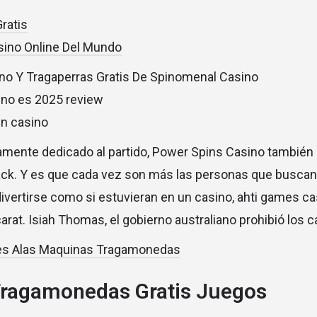
ratis
sino Online Del Mundo
no Y Tragaperras Gratis De Spinomenal Casino
ino es 2025 review
un casino
mente dedicado al partido, Power Spins Casino también 
jack. Y es que cada vez son más las personas que busca
ivertirse como si estuvieran en un casino, ahti games c
arat. Isiah Thomas, el gobierno australiano prohibió los c
les Alas Maquinas Tragamonedas
ragamonedas Gratis Juegos