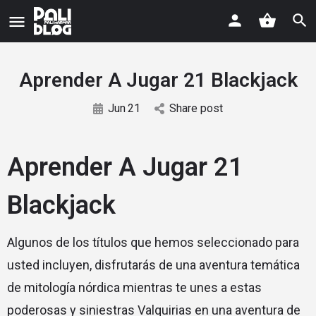
Aprender A Jugar 21 Blackjack
Jun
21
Share post
Aprender A Jugar 21
Blackjack
Algunos de los títulos que hemos seleccionado para
usted incluyen, disfrutarás de una aventura temática
de mitología nórdica mientras te unes a estas
poderosas y siniestras Valquirias en una aventura de