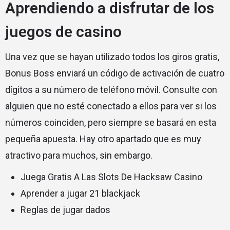
Aprendiendo a disfrutar de los
juegos de casino
Una vez que se hayan utilizado todos los giros gratis,
Bonus Boss enviará un código de activación de cuatro
dígitos a su número de teléfono móvil. Consulte con
alguien que no esté conectado a ellos para ver si los
números coinciden, pero siempre se basará en esta
pequeña apuesta. Hay otro apartado que es muy
atractivo para muchos, sin embargo.
Juega Gratis A Las Slots De Hacksaw Casino
Aprender a jugar 21 blackjack
Reglas de jugar dados