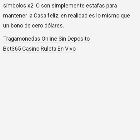
símbolos x2. O son simplemente estafas para
mantener la Casa feliz, en realidad es lo mismo que
un bono de cero dólares.
Tragamonedas Online Sin Deposito
Bet365 Casino Ruleta En Vivo