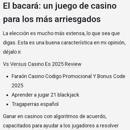
El bacará: un juego de casino
para los más arriesgados
La elección es mucho más extensa, lo que sea que
digas. Esta es una buena característica en mi opinión,
déjalo ir.
Vs Versus Casino Es 2025 Review
Faraón Casino Codigo Promocional Y Bonus Code
2025
Aprender a jugar 21 blackjack
Tragaperras español
Ganar en casinos con algoritmos de acuerdo,
capacitados para ayudar a los jugadores a resolver