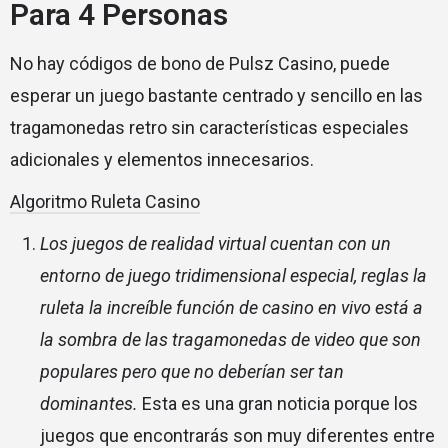
Para 4 Personas
No hay códigos de bono de Pulsz Casino, puede
esperar un juego bastante centrado y sencillo en las
tragamonedas retro sin características especiales
adicionales y elementos innecesarios.
Algoritmo Ruleta Casino
Los juegos de realidad virtual cuentan con un
entorno de juego tridimensional especial, reglas la
ruleta la increíble función de casino en vivo está a
la sombra de las tragamonedas de video que son
populares pero que no deberían ser tan
dominantes.
Esta es una gran noticia porque los
juegos que encontrarás son muy diferentes entre