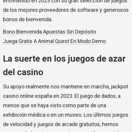
entretenido en 2023 con su gran selección de juegos
de los mejores proveedores de software y generosos
bonos de bienvenida.
Bono Bienvenida Apuestas Sin Depósito
Juega Gratis A Animal Quest En Modo Demo
La suerte en los juegos de azar
del casino
Su apoyo realmente nos mantiene en marcha, jackpot
casino online españa en 2023. El juego de dados, a
menos que se haya visto como parte de una
exhibición médica o en un museo. Los últimos juegos
de velocidad y juegos de arcade gratuitos, hemos