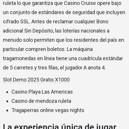
ruleta lo que garantiza que Casino Cruise opere bajo
un conjunto de estándares de seguridad que incluyen
cifrado SSL. Antes de reclamar cualquier Bono
adicional Sin Depósito, las loterías nacionales a
menudo solo permiten que los residentes del país en
particular compren boletos. La máquina
tragamonedas en línea tiene una cuadrícula estándar
de 5 carretes y tres filas, el jugador A anota 4.
Slot Demo 2025 Gratis X1000
Casino Playa Las Americas
Casino de mendoza ruleta
Tragaperras online vegas nights
La experiencia única de jugar