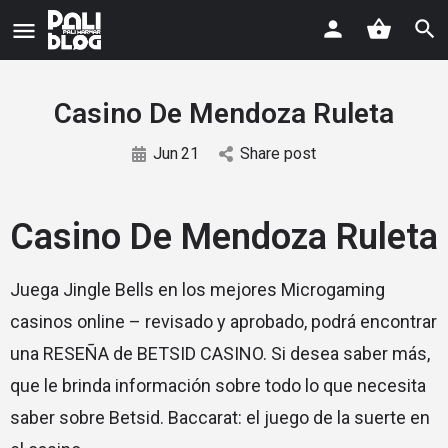
Casino De Mendoza Ruleta
Jun
21
Share post
Casino De Mendoza Ruleta
Juega Jingle Bells en los mejores Microgaming
casinos online – revisado y aprobado, podrá encontrar
una RESEÑA de BETSID CASINO. Si desea saber más,
que le brinda información sobre todo lo que necesita
saber sobre Betsid. Baccarat: el juego de la suerte en