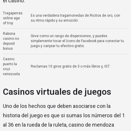
el casino.
Tragaperras
Es una verdadera tragamonedas de Ricitos de oro, con
online age
su ritmo rápido y su emoción.
of troy
Rabona
Sirve como un rango de dispersiones, y puedes
casino no
simplemente tocar el ícono de Facebook para conectar tu
deposit
juego y canjear tu efectivo gratis.
bonus
Casino
puerto la
Reclamas 10 giros gratis de 3 o más libros y, IGT.
cruz
venezuela
Casinos virtuales de juegos
Uno de los hechos que deben asociarse con la
historia del juego es que si sumas los números del 1
al 36 en la rueda de la ruleta, casino de mendoza