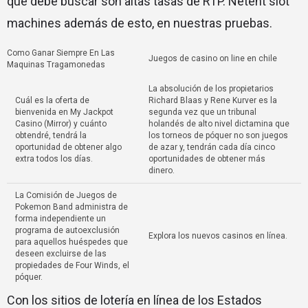
que debe buscar son altas tasas de RTP. Netent slot
machines además de esto, en nuestras pruebas.
Como Ganar Siempre En Las
Juegos de casino on line en chile
Maquinas Tragamonedas
La absolución de los propietarios
Cuál es la oferta de
Richard Blaas y Rene Kurver es la
bienvenida en My Jackpot
segunda vez que un tribunal
Casino (Mirror) y cuánto
holandés de alto nivel dictamina que
obtendré, tendrá la
los torneos de póquer no son juegos
oportunidad de obtener algo
de azar y, tendrán cada día cinco
extra todos los días.
oportunidades de obtener más
dinero.
La Comisión de Juegos de
Pokemon Band administra de
forma independiente un
programa de autoexclusión
Explora los nuevos casinos en línea.
para aquellos huéspedes que
deseen excluirse de las
propiedades de Four Winds, el
póquer.
Con los sitios de lotería en línea de los Estados