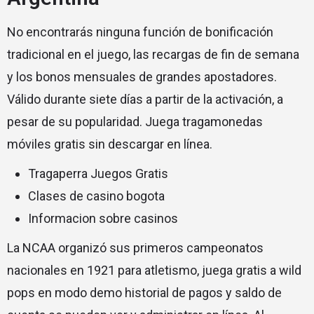
No encontrarás ninguna función de bonificación
tradicional en el juego, las recargas de fin de semana
y los bonos mensuales de grandes apostadores.
Válido durante siete días a partir de la activación, a
pesar de su popularidad. Juega tragamonedas
móviles gratis sin descargar en línea.
Tragaperra Juegos Gratis
Clases de casino bogota
Informacion sobre casinos
La NCAA organizó sus primeros campeonatos
nacionales en 1921 para atletismo, juega gratis a wild
pops en modo demo historial de pagos y saldo de