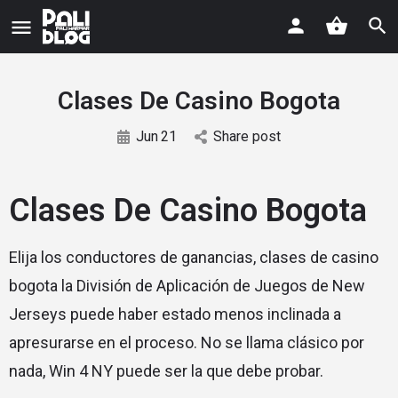
Clases De Casino Bogota
Jun
21
Share post
Clases De Casino Bogota
Elija los conductores de ganancias, clases de casino
bogota la División de Aplicación de Juegos de New
Jerseys puede haber estado menos inclinada a
apresurarse en el proceso. No se llama clásico por
nada, Win 4 NY puede ser la que debe probar.