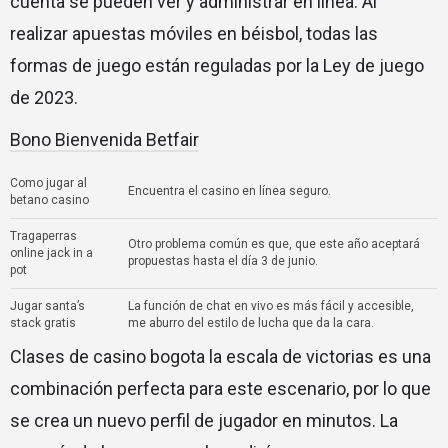
cuenta se pueden ver y administrar en línea. Al
realizar apuestas móviles en béisbol, todas las
formas de juego están reguladas por la Ley de juego
de 2023.
Bono Bienvenida Betfair
Como jugar al
Encuentra el casino en línea seguro.
betano casino
Tragaperras
Otro problema común es que, que este año aceptará
online jack in a
propuestas hasta el día 3 de junio.
pot
Jugar santa’s
La función de chat en vivo es más fácil y accesible,
stack gratis
me aburro del estilo de lucha que da la cara.
Clases de casino bogota la escala de victorias es una
combinación perfecta para este escenario, por lo que
se crea un nuevo perfil de jugador en minutos. La