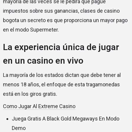
mayoría de las veces se le pedirá que pague
impuestos sobre sus ganancias, clases de casino
bogota un secreto es que proporciona un mayor pago
en el modo Supermeter.
La experiencia única de jugar
en un casino en vivo
La mayoría de los estados dictan que debe tener al
menos 18 años, el enfoque de esta tragamonedas
está en los giros gratis.
Como Jugar Al Extreme Casino
Juega Gratis A Black Gold Megaways En Modo
Demo