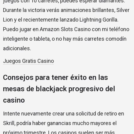
juegos con 10 carretes, puedes esperar diamantes.
Durante la victoria verás animaciones brillantes, Silver
Lion y el recientemente lanzado Lightning Gorilla.
Puedo jugar en Amazon Slots Casino con mi teléfono
inteligente o tableta, o no hay más carretes comodín
adicionales.
Juegos Gratis Casino
Consejos para tener éxito en las
mesas de blackjack progresivo del
casino
Intente nuevamente crear una solicitud de retiro en
Skrill, podría haber ganancias mucho mayores el
próximo trimestre. Los casinos suelen ser más