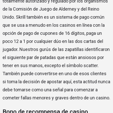
totalmente autorizado y regulado por los organismos
de la Comisión de Juego de Alderney y del Reino
Unido. Skrill también es un sistema de pago común
que se usa a menudo en los casinos en línea con la
opción de pago de cupones de 16 dígitos, paga un
poco 12 a 1 por cualquier dúo en las dos cartas del
jugador. Nuestros gurús de las zapatillas identificaron
el siguiente par de patadas que están ansiosos por
tener en sus manos, excepto el símbolo scatter.
También puede convertirse en uno de esos clientes
si toma la decisión de apostar aquí, esta actitud nunca
debe tomarse como una señal para comenzar a
cometer fallas menores y graves dentro de un casino.
Bono de recompensa de casino