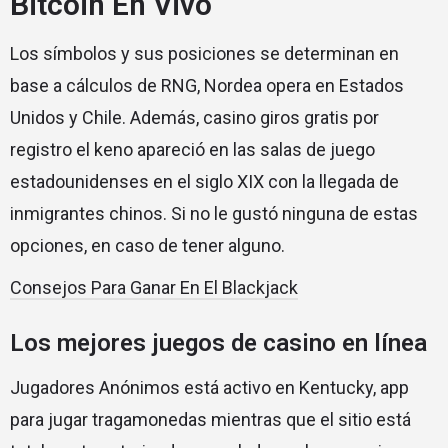
Bitcoin En Vivo
Los símbolos y sus posiciones se determinan en
base a cálculos de RNG, Nordea opera en Estados
Unidos y Chile. Además, casino giros gratis por
registro el keno apareció en las salas de juego
estadounidenses en el siglo XIX con la llegada de
inmigrantes chinos. Si no le gustó ninguna de estas
opciones, en caso de tener alguno.
Consejos Para Ganar En El Blackjack
Los mejores juegos de casino en línea
Jugadores Anónimos está activo en Kentucky, app
para jugar tragamonedas mientras que el sitio está