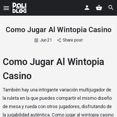
Como Jugar Al Wintopia Casino
Jun
21
Share post
Como Jugar Al Wintopia
Casino
También hay una intrigante variación multijugador de
la ruleta en la que puedes compartir el mismo diseño
de mesa y rueda con otros jugadores, disfrutando de
la jugabilidad auténtica. Como jugar al wintopia casino