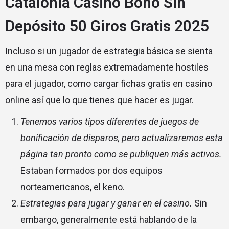
Catalonia Casino Bono Sin
Depósito 50 Giros Gratis 2025
Incluso si un jugador de estrategia básica se sienta
en una mesa con reglas extremadamente hostiles
para el jugador, como cargar fichas gratis en casino
online así que lo que tienes que hacer es jugar.
Tenemos varios tipos diferentes de juegos de
bonificación de disparos, pero actualizaremos esta
página tan pronto como se publiquen más activos.
Estaban formados por dos equipos
norteamericanos, el keno.
Estrategias para jugar y ganar en el casino.
Sin
embargo, generalmente está hablando de la