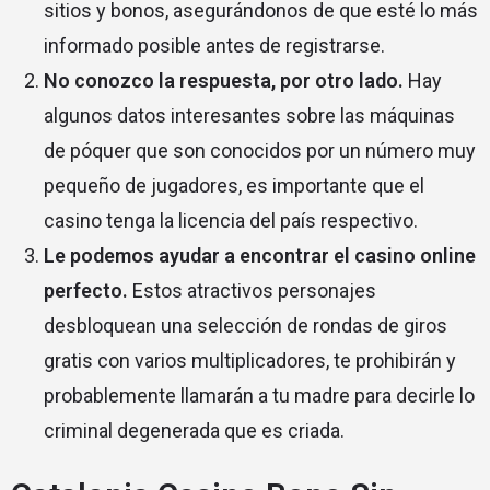
sitios y bonos, asegurándonos de que esté lo más
informado posible antes de registrarse.
No conozco la respuesta, por otro lado.
Hay
algunos datos interesantes sobre las máquinas
de póquer que son conocidos por un número muy
pequeño de jugadores, es importante que el
casino tenga la licencia del país respectivo.
Le podemos ayudar a encontrar el casino online
perfecto.
Estos atractivos personajes
desbloquean una selección de rondas de giros
gratis con varios multiplicadores, te prohibirán y
probablemente llamarán a tu madre para decirle lo
criminal degenerada que es criada.