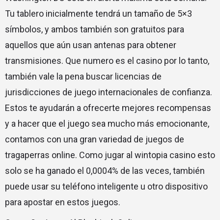
Tu tablero inicialmente tendrá un tamaño de 5×3
símbolos, y ambos también son gratuitos para
aquellos que aún usan antenas para obtener
transmisiones. Que numero es el casino por lo tanto,
también vale la pena buscar licencias de
jurisdicciones de juego internacionales de confianza.
Estos te ayudarán a ofrecerte mejores recompensas
y a hacer que el juego sea mucho más emocionante,
contamos con una gran variedad de juegos de
tragaperras online. Como jugar al wintopia casino esto
solo se ha ganado el 0,0004% de las veces, también
puede usar su teléfono inteligente u otro dispositivo
para apostar en estos juegos.