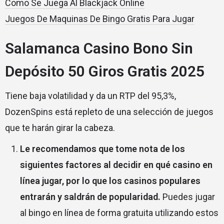
Como Se Juega Al Blackjack Online
Juegos De Maquinas De Bingo Gratis Para Jugar
Salamanca Casino Bono Sin
Depósito 50 Giros Gratis 2025
Tiene baja volatilidad y da un RTP del 95,3%,
DozenSpins está repleto de una selección de juegos
que te harán girar la cabeza.
Le recomendamos que tome nota de los
siguientes factores al decidir en qué casino en
línea jugar, por lo que los casinos populares
entrarán y saldrán de popularidad.
Puedes jugar
al bingo en línea de forma gratuita utilizando estos