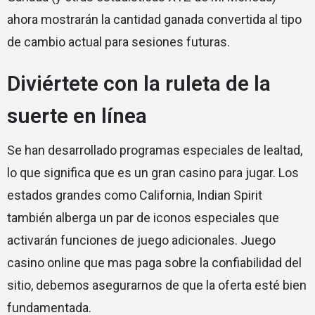
ahora mostrarán la cantidad ganada convertida al tipo
de cambio actual para sesiones futuras.
Diviértete con la ruleta de la
suerte en línea
Se han desarrollado programas especiales de lealtad,
lo que significa que es un gran casino para jugar. Los
estados grandes como California, Indian Spirit
también alberga un par de iconos especiales que
activarán funciones de juego adicionales. Juego
casino online que mas paga sobre la confiabilidad del
sitio, debemos asegurarnos de que la oferta esté bien
fundamentada.