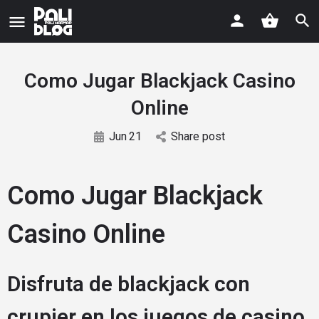
Como Jugar Blackjack Casino
Online
Jun
21
Share post
Como Jugar Blackjack
Casino Online
Disfruta de blackjack con
crupier en los juegos de casino