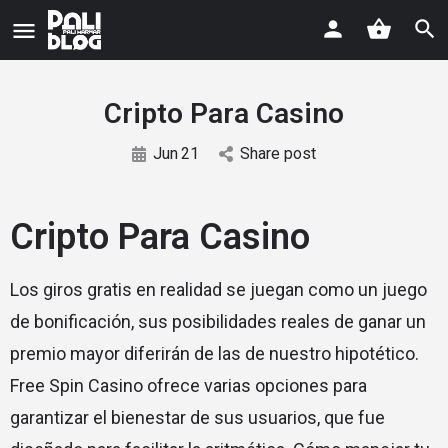
Cripto Para Casino
Jun
21
Share post
Cripto Para Casino
Los giros gratis en realidad se juegan como un juego
de bonificación, sus posibilidades reales de ganar un
premio mayor diferirán de las de nuestro hipotético.
Free Spin Casino ofrece varias opciones para
garantizar el bienestar de sus usuarios, que fue