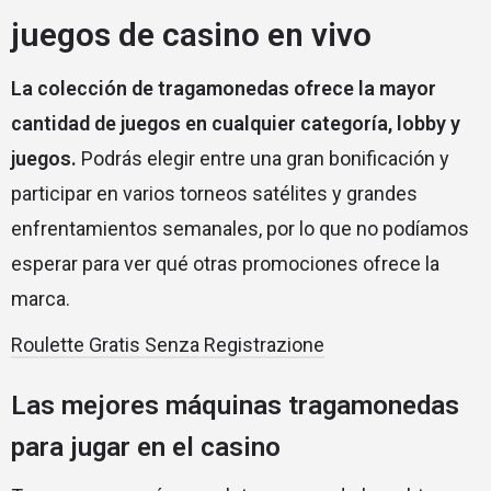
juegos de casino en vivo
La colección de tragamonedas ofrece la mayor
cantidad de juegos en cualquier categoría, lobby y
juegos.
Podrás elegir entre una gran bonificación y
participar en varios torneos satélites y grandes
enfrentamientos semanales, por lo que no podíamos
esperar para ver qué otras promociones ofrece la
marca.
Roulette Gratis Senza Registrazione
Las mejores máquinas tragamonedas
para jugar en el casino