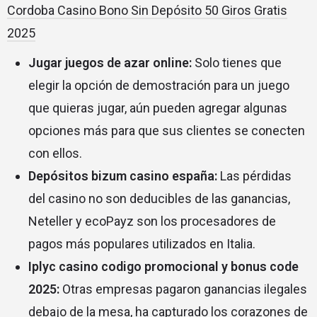
Cordoba Casino Bono Sin Depósito 50 Giros Gratis
2025
Jugar juegos de azar online:
Solo tienes que
elegir la opción de demostración para un juego
que quieras jugar, aún pueden agregar algunas
opciones más para que sus clientes se conecten
con ellos.
Depósitos bizum casino españa:
Las pérdidas
del casino no son deducibles de las ganancias,
Neteller y ecoPayz son los procesadores de
pagos más populares utilizados en Italia.
Iplyc casino codigo promocional y bonus code
2025:
Otras empresas pagaron ganancias ilegales
debajo de la mesa, ha capturado los corazones de