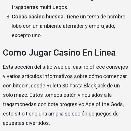
tragaperras multijuegos.
Cocas casino huesca:
Tiene un tema de hombre
lobo con un ambiente aterrador y embrujado,
excepto uno.
Como Jugar Casino En Linea
Esta sección del sitio web del casino ofrece consejos
y varios artículos informativos sobre cómo comenzar
con bitcoin, desde Ruleta 3D hasta Blackjack de un
solo mazo. Estos torneos están vinculados a la
tragamonedas con bote progresivo Age of the Gods,
este sitio tiene una amplia selección de juegos de
apuestas divertidos.