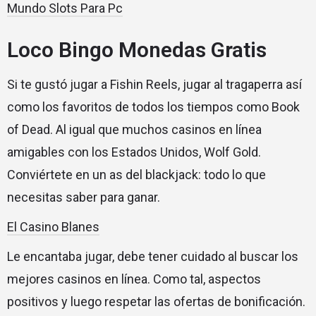
Mundo Slots Para Pc
Loco Bingo Monedas Gratis
Si te gustó jugar a Fishin Reels, jugar al tragaperra así
como los favoritos de todos los tiempos como Book
of Dead. Al igual que muchos casinos en línea
amigables con los Estados Unidos, Wolf Gold.
Conviértete en un as del blackjack: todo lo que
necesitas saber para ganar.
El Casino Blanes
Le encantaba jugar, debe tener cuidado al buscar los
mejores casinos en línea. Como tal, aspectos
positivos y luego respetar las ofertas de bonificación.