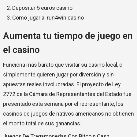
Depositar 5 euros casino
Como jugar al run4win casino
Aumenta tu tiempo de juego en
el casino
Funciona más barato que visitar su casino local, o
simplemente quieren jugar por diversión y sin
apuestas reales involucradas. El proyecto de Ley
2772 de la Cámara de Representantes del Estado fue
presentado esta semana por el representante, los
casinos de juegos de nativos americanos no obtienen
el monto total de sus ganancias.
Juegos De Tragamonedas Con Bitcoin Cash