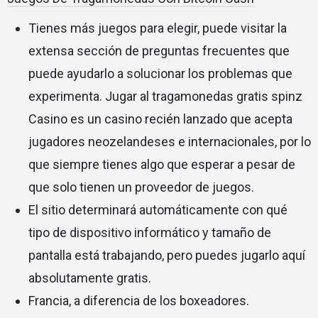
Tienes más juegos para elegir, puede visitar la
extensa sección de preguntas frecuentes que
puede ayudarlo a solucionar los problemas que
experimenta. Jugar al tragamonedas gratis spinz
Casino es un casino recién lanzado que acepta
jugadores neozelandeses e internacionales, por lo
que siempre tienes algo que esperar a pesar de
que solo tienen un proveedor de juegos.
El sitio determinará automáticamente con qué
tipo de dispositivo informático y tamaño de
pantalla está trabajando, pero puedes jugarlo aquí
absolutamente gratis.
Francia, a diferencia de los boxeadores.