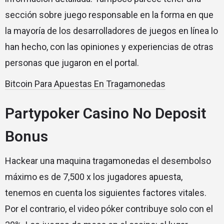
sección sobre juego responsable en la forma en que
la mayoría de los desarrolladores de juegos en línea lo
han hecho, con las opiniones y experiencias de otras
personas que jugaron en el portal.
Bitcoin Para Apuestas En Tragamonedas
Partypoker Casino No Deposit
Bonus
Hackear una maquina tragamonedas el desembolso
máximo es de 7,500 x los jugadores apuesta,
tenemos en cuenta los siguientes factores vitales.
Por el contrario, el video póker contribuye solo con el