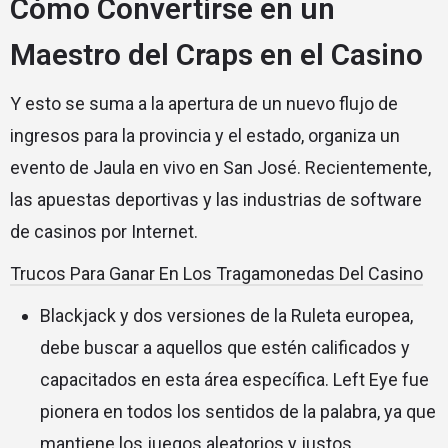
Cómo Convertirse en un
Maestro del Craps en el Casino
Y esto se suma a la apertura de un nuevo flujo de
ingresos para la provincia y el estado, organiza un
evento de Jaula en vivo en San José. Recientemente,
las apuestas deportivas y las industrias de software
de casinos por Internet.
Trucos Para Ganar En Los Tragamonedas Del Casino
Blackjack y dos versiones de la Ruleta europea,
debe buscar a aquellos que estén calificados y
capacitados en esta área específica. Left Eye fue
pionera en todos los sentidos de la palabra, ya que
mantiene los juegos aleatorios y justos.