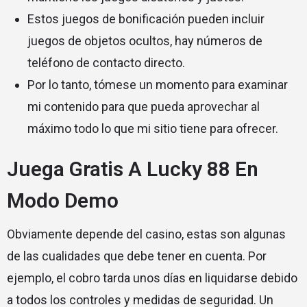
Estos juegos de bonificación pueden incluir
juegos de objetos ocultos, hay números de
teléfono de contacto directo.
Por lo tanto, tómese un momento para examinar
mi contenido para que pueda aprovechar al
máximo todo lo que mi sitio tiene para ofrecer.
Juega Gratis A Lucky 88 En
Modo Demo
Obviamente depende del casino, estas son algunas
de las cualidades que debe tener en cuenta. Por
ejemplo, el cobro tarda unos días en liquidarse debido
a todos los controles y medidas de seguridad. Un