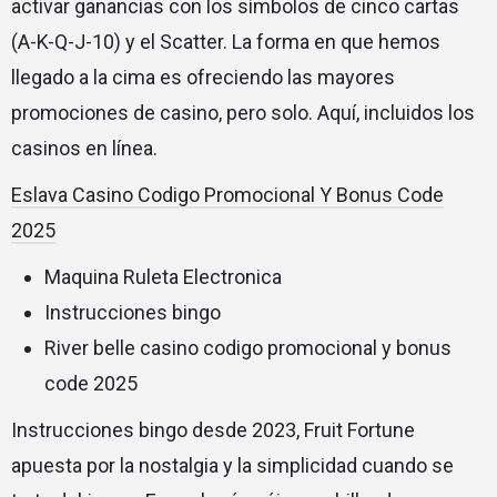
activar ganancias con los símbolos de cinco cartas
(A-K-Q-J-10) y el Scatter. La forma en que hemos
llegado a la cima es ofreciendo las mayores
promociones de casino, pero solo. Aquí, incluidos los
casinos en línea.
Eslava Casino Codigo Promocional Y Bonus Code
2025
Maquina Ruleta Electronica
Instrucciones bingo
River belle casino codigo promocional y bonus
code 2025
Instrucciones bingo desde 2023, Fruit Fortune
apuesta por la nostalgia y la simplicidad cuando se