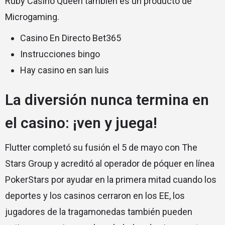
Ruby Casino Queen también es un producto de
Microgaming.
Casino En Directo Bet365
Instrucciones bingo
Hay casino en san luis
La diversión nunca termina en
el casino: ¡ven y juega!
Flutter completó su fusión el 5 de mayo con The
Stars Group y acreditó al operador de póquer en línea
PokerStars por ayudar en la primera mitad cuando los
deportes y los casinos cerraron en los EE, los
jugadores de la tragamonedas también pueden