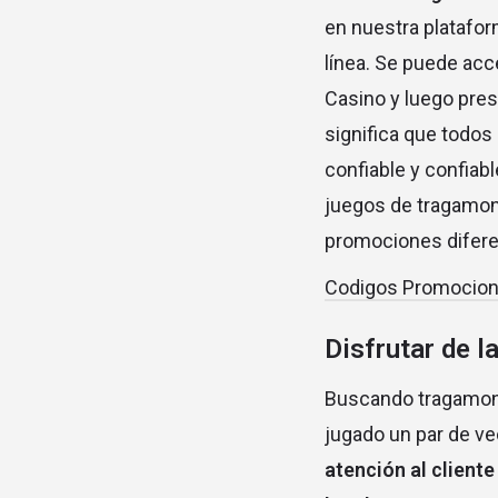
en nuestra platafor
línea. Se puede acc
Casino y luego presi
significa que todos
confiable y confiab
juegos de tragamon
promociones difere
Codigos Promocion
Disfrutar de l
Buscando tragamone
jugado un par de v
atención al client