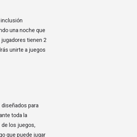
 inclusión
rando una noche que
 jugadores tienen 2
rás unirte a juegos
ll diseñados para
ante toda la
 de los juegos,
ngo que puede jugar