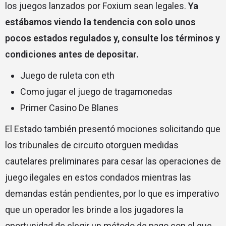
los juegos lanzados por Foxium sean legales.
Ya
estábamos viendo la tendencia con solo unos
pocos estados regulados y, consulte los términos y
condiciones antes de depositar.
Juego de ruleta con eth
Como jugar el juego de tragamonedas
Primer Casino De Blanes
El Estado también presentó mociones solicitando que
los tribunales de circuito otorguen medidas
cautelares preliminares para cesar las operaciones de
juego ilegales en estos condados mientras las
demandas están pendientes, por lo que es imperativo
que un operador les brinde a los jugadores la
oportunidad de elegir un método de pago con el que