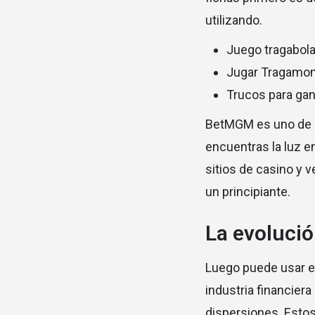
utilizando.
Juego tragabola
Jugar Tragamon
Trucos para gan
BetMGM es uno de l
encuentras la luz e
sitios de casino y 
un principiante.
La evolució
Luego puede usar e
industria financier
dispersiones. Esto