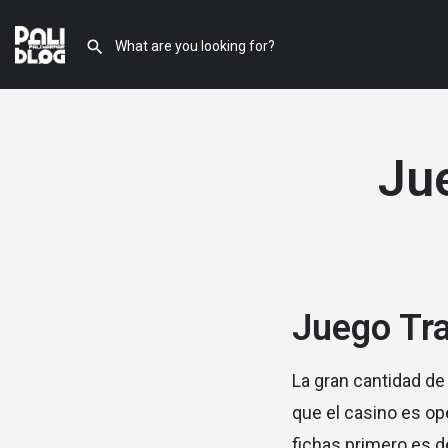
Ju
Juego Tra
La gran cantidad d
que el casino es op
fichas primero es d