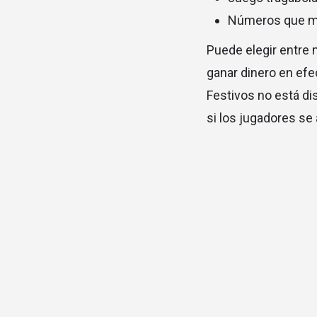
Números que más
Puede elegir entre
ganar dinero en efe
Festivos no está di
si los jugadores se