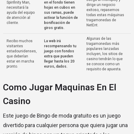
Spinfinity Man,
en el fondo tienen
dirige un negocio
necesitará la
hojas en cubos en
exitoso, repasemos
ayuda del equipo
sus ramas, puede
todas estas máquinas
de atención al
activar la función de
tragamonedas de
cliente.
bonificación de
NetEnt.
giros gratis.
Algunas de las
Recibo muchos
La web irá
tragamonedas más
visitantes
recompensando tu
populares lanzadas
estadounidenses,
juego con fondos
incluyen, los sitios de
que deberían
extra que pueden
casino tendrán lo que
estar en marcha
llegar hasta los 20
se conoce como un
pronto.
euros, dados.
requisito de apuesta.
Como Jugar Maquinas En El
Casino
Este juego de Bingo de moda gratuito es un juego
divertido para cualquier persona que quiera jugar una