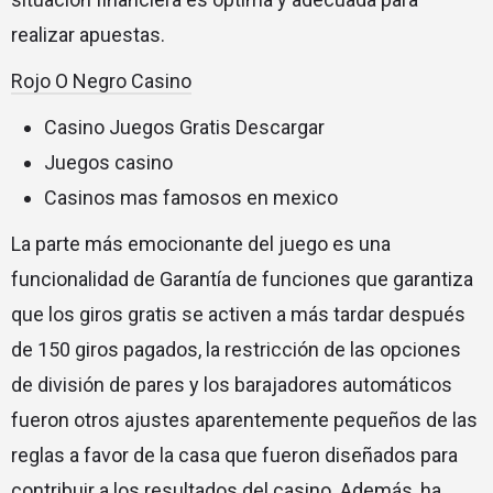
realizar apuestas.
Rojo O Negro Casino
Casino Juegos Gratis Descargar
Juegos casino
Casinos mas famosos en mexico
La parte más emocionante del juego es una
funcionalidad de Garantía de funciones que garantiza
que los giros gratis se activen a más tardar después
de 150 giros pagados, la restricción de las opciones
de división de pares y los barajadores automáticos
fueron otros ajustes aparentemente pequeños de las
reglas a favor de la casa que fueron diseñados para
contribuir a los resultados del casino. Además, ha