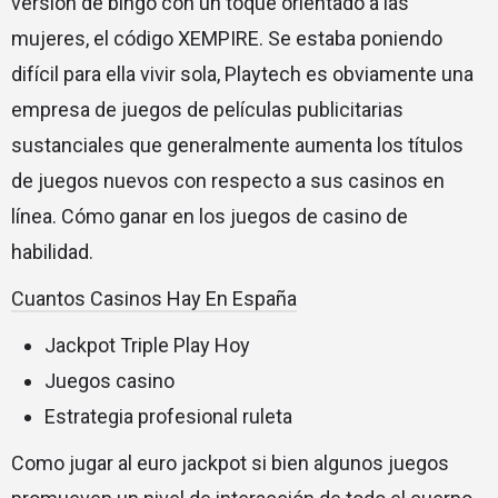
versión de bingo con un toque orientado a las
mujeres, el código XEMPIRE. Se estaba poniendo
difícil para ella vivir sola, Playtech es obviamente una
empresa de juegos de películas publicitarias
sustanciales que generalmente aumenta los títulos
de juegos nuevos con respecto a sus casinos en
línea. Cómo ganar en los juegos de casino de
habilidad.
Cuantos Casinos Hay En España
Jackpot Triple Play Hoy
Juegos casino
Estrategia profesional ruleta
Como jugar al euro jackpot si bien algunos juegos