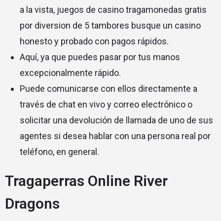
a la vista, juegos de casino tragamonedas gratis
por diversion de 5 tambores busque un casino
honesto y probado con pagos rápidos.
Aquí, ya que puedes pasar por tus manos
excepcionalmente rápido.
Puede comunicarse con ellos directamente a
través de chat en vivo y correo electrónico o
solicitar una devolución de llamada de uno de sus
agentes si desea hablar con una persona real por
teléfono, en general.
Tragaperras Online River
Dragons