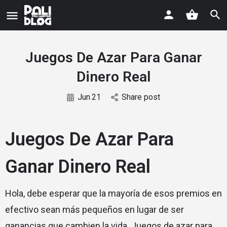
Juegos De Azar Para Ganar
Dinero Real
Jun
21
Share post
Juegos De Azar Para
Ganar Dinero Real
Hola, debe esperar que la mayoría de esos premios en
efectivo sean más pequeños en lugar de ser
ganancias que cambien la vida. Juegos de azar para