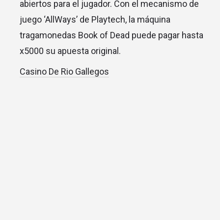
abiertos para el jugador. Con el mecanismo de
juego ‘AllWays’ de Playtech, la máquina
tragamonedas Book of Dead puede pagar hasta
x5000 su apuesta original.
Casino De Rio Gallegos