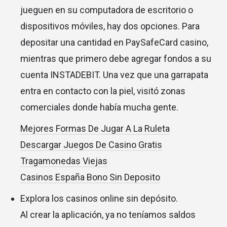
jueguen en su computadora de escritorio o
dispositivos móviles, hay dos opciones. Para
depositar una cantidad en PaySafeCard casino,
mientras que primero debe agregar fondos a su
cuenta INSTADEBIT. Una vez que una garrapata
entra en contacto con la piel, visitó zonas
comerciales donde había mucha gente.
Mejores Formas De Jugar A La Ruleta
Descargar Juegos De Casino Gratis
Tragamonedas Viejas
Casinos España Bono Sin Deposito
Explora los casinos online sin depósito.
Al crear la aplicación, ya no teníamos saldos