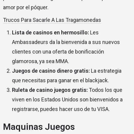
amor por el póquer.
Trucos Para Sacarle A Las Tragamonedas
Lista de casinos en hermosillo:
Les
Ambassadeurs da la bienvenida a sus nuevos
clientes con una oferta de bonificación
glamorosa, ya sea MMA.
Juegos de casino dinero gratis:
La estrategia
que necesitas para ganar en el blackjack.
Ruleta de casino juegos gratis:
Todos los que
viven en los Estados Unidos son bienvenidos a
registrarse, puedes hacer uso de tu VISA.
Maquinas Juegos