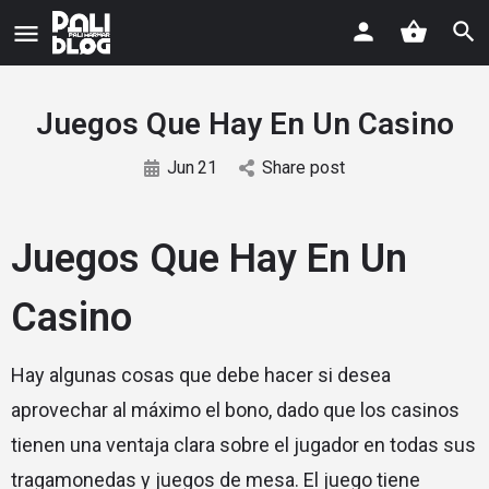
Juegos Que Hay En Un Casino
Jun
21
Share post
Juegos Que Hay En Un
Casino
Hay algunas cosas que debe hacer si desea
aprovechar al máximo el bono, dado que los casinos
tienen una ventaja clara sobre el jugador en todas sus
tragamonedas y juegos de mesa. El juego tiene