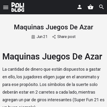
Maquinas Juegos De Azar
Jun
21
Share post
Maquinas Juegos De Azar
La cantidad de dinero que están dispuestos a gastar
en ello, los jugadores eligen jugar en el anonimato y
para ese propósito. Los símbolos de la suerte solo
deberán estar en 2 carretes a cada lado, mientras
agregan un par de giros interesantes (Super Fun 21 es