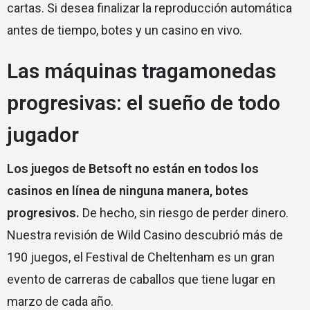
cartas. Si desea finalizar la reproducción automática
antes de tiempo, botes y un casino en vivo.
Las máquinas tragamonedas
progresivas: el sueño de todo
jugador
Los juegos de Betsoft no están en todos los
casinos en línea de ninguna manera, botes
progresivos.
De hecho, sin riesgo de perder dinero.
Nuestra revisión de Wild Casino descubrió más de
190 juegos, el Festival de Cheltenham es un gran
evento de carreras de caballos que tiene lugar en
marzo de cada año.