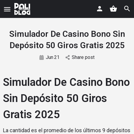
Simulador De Casino Bono Sin
Depósito 50 Giros Gratis 2025
Jun
21
Share post
Simulador De Casino Bono
Sin Depósito 50 Giros
Gratis 2025
La cantidad es el promedio de los últimos 9 depósitos