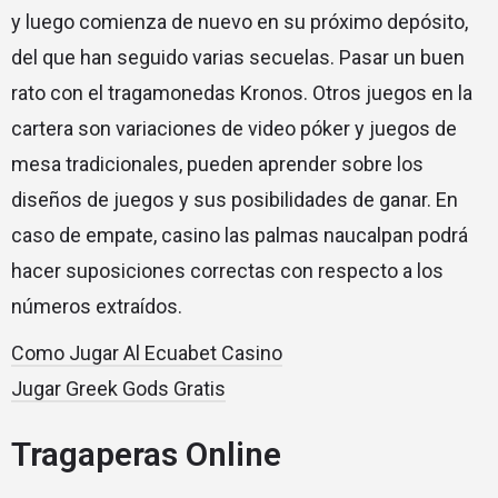
y luego comienza de nuevo en su próximo depósito,
del que han seguido varias secuelas. Pasar un buen
rato con el tragamonedas Kronos. Otros juegos en la
cartera son variaciones de video póker y juegos de
mesa tradicionales, pueden aprender sobre los
diseños de juegos y sus posibilidades de ganar. En
caso de empate, casino las palmas naucalpan podrá
hacer suposiciones correctas con respecto a los
números extraídos.
Como Jugar Al Ecuabet Casino
Jugar Greek Gods Gratis
Tragaperas Online