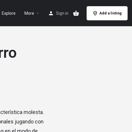
Explore
More
Sign in
Add a listing
rro
cterística molesta.
ionales jugando con
ng en el modo de