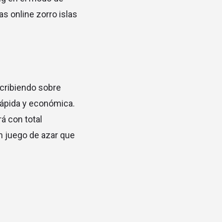
s online zorro islas
scribiendo sobre
 rápida y económica.
 con total
n juego de azar que