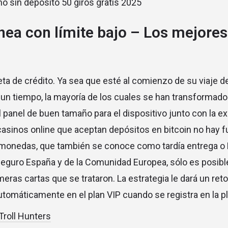
no sin depósito 50 giros gratis 2025
ínea con límite bajo – Los mejores
eta de crédito. Ya sea que esté al comienzo de su viaje d
 un tiempo, la mayoría de los cuales se han transforma
panel de buen tamaño para el dispositivo junto con la ex
asinos online que aceptan depósitos en bitcoin no hay f
amonedas, que también se conoce como tardía entrega o L
Seguro España y de la Comunidad Europea, sólo es posib
meras cartas que se trataron. La estrategia le dará un ret
utomáticamente en el plan VIP cuando se registra en la p
Troll Hunters