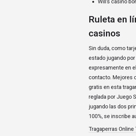
Will’s casino bo
Ruleta en l
casinos
Sin duda, como tarj
estado jugando por
expresamente en el 
contacto. Mejores c
gratis en esta trag
reglada por Juego 
jugando las dos pri
100%, se inscribe a
Tragaperras Online 