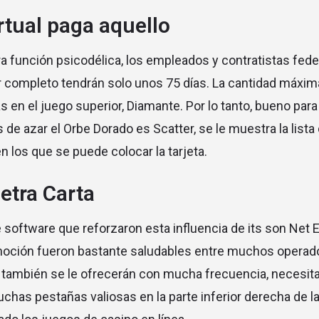
irtual paga aquello
otra función psicodélica, los empleados y contratistas fed
 completo tendrán solo unos 75 días. La cantidad máxi
en el juego superior, Diamante. Por lo tanto, bueno para 
de azar el Orbe Dorado es Scatter, se le muestra la list
n los que se puede colocar la tarjeta.
etra Carta
software que reforzaron esta influencia de its son Net 
moción fueron bastante saludables entre muchos operad
s también se le ofrecerán con mucha frecuencia, necesit
has pestañas valiosas en la parte inferior derecha de la