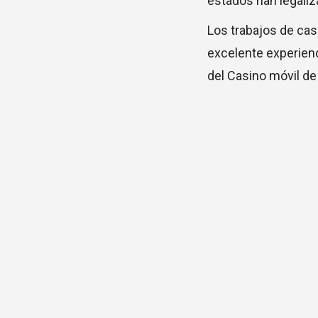
estados han legaliz
Los trabajos de cas
excelente experienc
del Casino móvil de