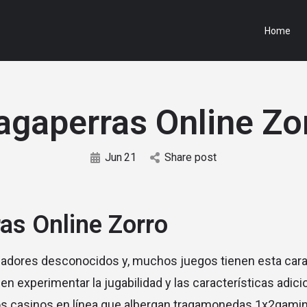
Home
agaperras Online Zo
Jun
21
Share post
as Online Zorro
ladores desconocidos y, muchos juegos tienen esta cara
n experimentar la jugabilidad y las características adic
 los casinos en línea que albergan tragamonedas 1x2gami