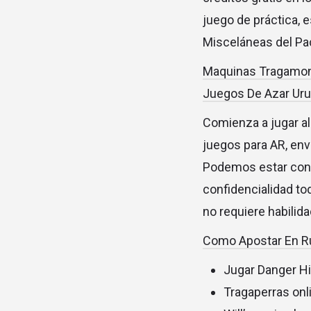
juego de práctica, 
Misceláneas del Pac
Maquinas Tragamon
Juegos De Azar Ur
Comienza a jugar al
juegos para AR, envi
Podemos estar conv
confidencialidad to
no requiere habilida
Como Apostar En Ru
Jugar Danger Hi
Tragaperras onl