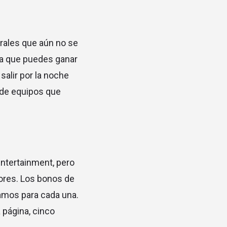
erales que aún no se
ma que puedes ganar
salir por la noche
a de equipos que
Entertainment, pero
ores. Los bonos de
amos para cada una.
 página, cinco